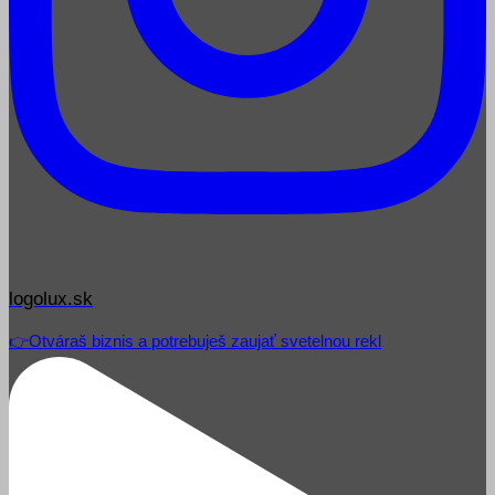
logolux.sk
👉Otváraš biznis a potrebuješ zaujať svetelnou rekl