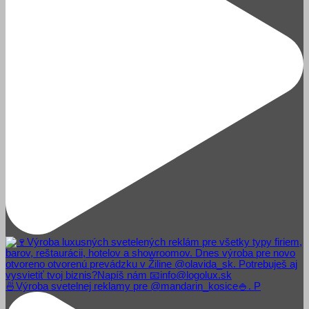
🍜Výroba svetelnej reklamy pre @mandarin_kosice🍚. P