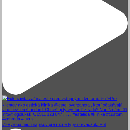
👉Výroba neon nápisov pre rôzne typy prevádzok. Pot