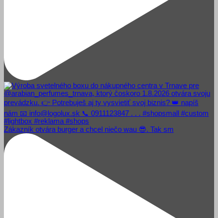
Zákazník otvára burger a chcel niečo wau 😎. Tak sm