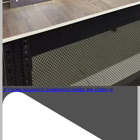
🍷Výroba luxusných svetelených reklám pre všetky ty