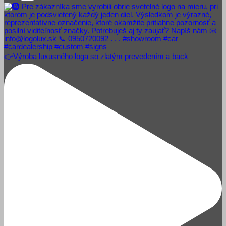
👉Výroba luxusného loga so zlatým prevedením a back