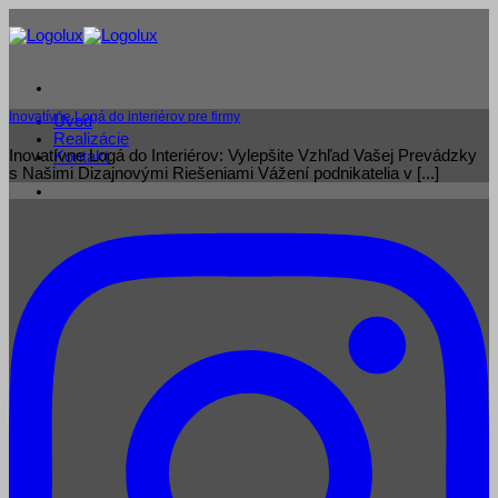
Skip
to
content
Inovatívne Logá do interiérov pre firmy
Úvod
Realizácie
Inovatívne Logá do Interiérov: Vylepšite Vzhľad Vašej Prevádzky
Kontakt
s Našimi Dizajnovými Riešeniami Vážení podnikatelia v [...]