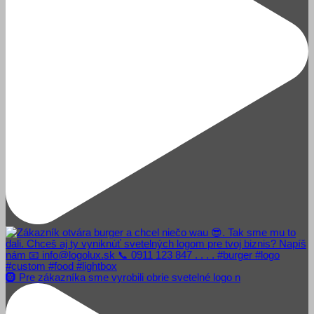
🛞 Pre zákazníka sme vyrobili obrie svetelné logo n