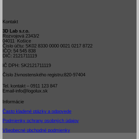
Kontakt
3D Lab s.r.o.
Rozvojová 2343/2
04011 Košice
Číslo účtu: SK02 8330 0000 0021 0217 8722
IČO: 54 545 838
DIČ: 2121711119
IČ DPH: SK2121711119
Číslo živnostenského registru:820-97404
Tel. kontakt – 0911 123 847
Email-info@logolux.sk
Informácie
Často kladené otázky a odpovede
Podmienky ochrany osobných údajov
Všeobecné obchodné podmienky