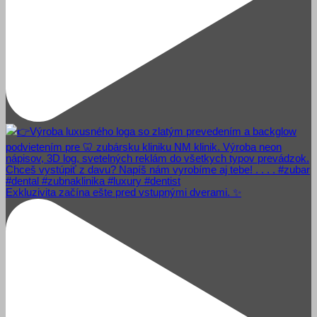
Exkluzivita začína ešte pred vstupnými dverami. ✨