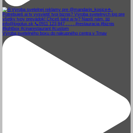
Výroba svetelného boxu do nákupného centra v Trnav