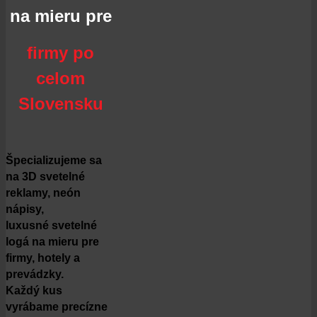
na mieru pre
firmy po
celom
Slovensku
Špecializujeme sa
na 3D svetelné
reklamy, neón
nápisy,
luxusné svetelné
logá na mieru pre
firmy, hotely a
prevádzky.
Každý kus
vyrábame precízne