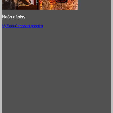
Neón nápisy
Vyžiadať cenovú ponuku