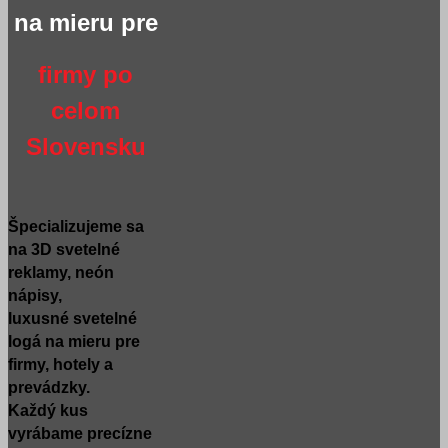
na mieru pre
firmy po
celom
Slovensku
Špecializujeme sa
na 3D svetelné
reklamy, neón
nápisy,
luxusné svetelné
logá na mieru pre
firmy, hotely a
prevádzky.
Každý kus
vyrábame precízne