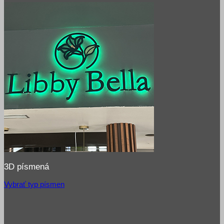
3D písmená
Vybrať typ písmen