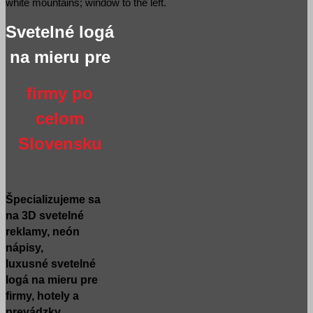
Svetelné logá
na mieru pre
firmy po
celom
Slovensku
Špecializujeme sa
na 3D svetelné
reklamy, neón
nápisy,
luxusné svetelné
logá na mieru pre
firmy, hotely a
prevádzky.