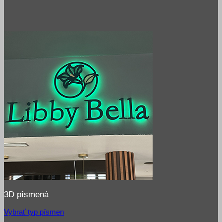
3D písmená
Vybrať typ písmen