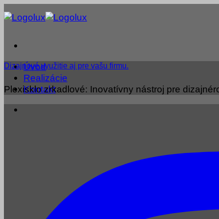
Skip
to
content
Úvod
Dizajnové využitie aj pre vašu firmu.
Realizácie
Plexisklo zrkadlové: Inovatívny nástroj pre dizajnéro
Kontakt