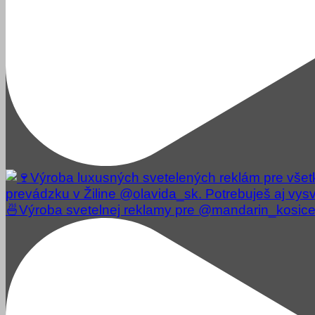
🍜Výroba svetelnej reklamy pre @mandarin_kosice