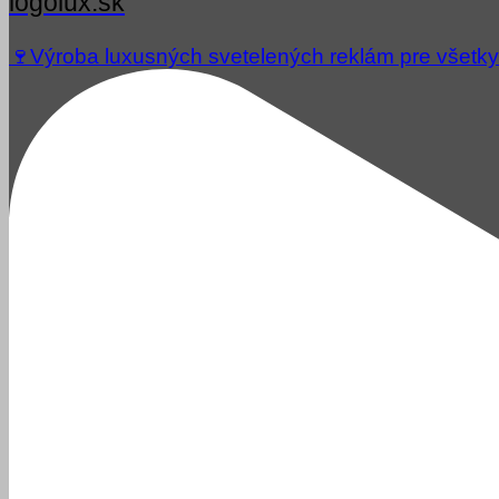
logolux.sk
🍷Výroba luxusných svetelených reklám pre všetky