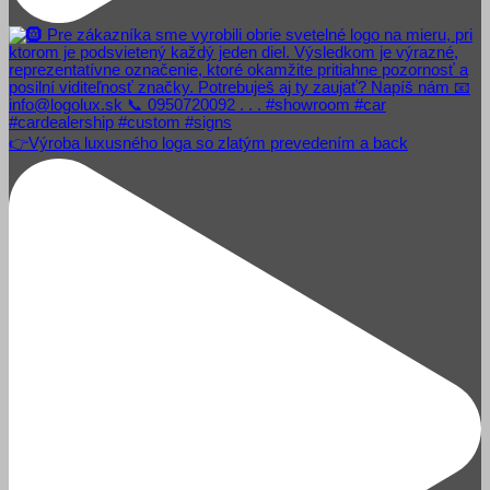
👉Výroba luxusného loga so zlatým prevedením a back