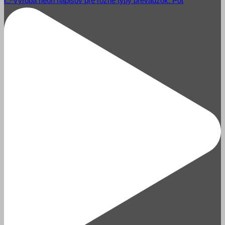
👉Výroba neon nápisov pre rôzne typy prevádzok. Pot