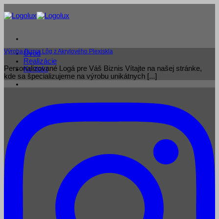
Skip
to
content
Výroba Biznis Lôg z Akrylového Plexiskla
Úvod
Realizácie
Personalizované Logá pre Váš Biznis Vítajte na našej stránke,
Kontakt
kde sa špecializujeme na výrobu unikátnych [...]