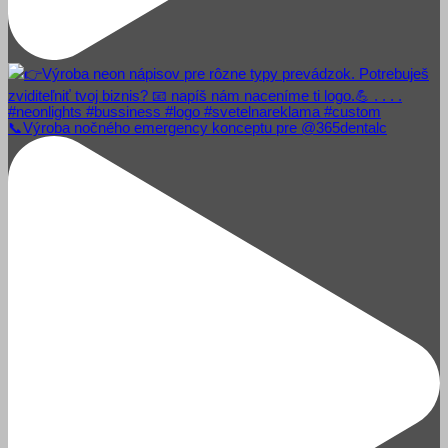
📞Výroba nočného emergency konceptu pre @365dentalc