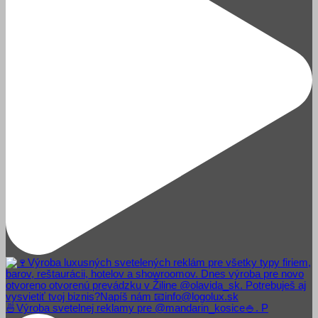
🍜Výroba svetelnej reklamy pre @mandarin_kosice🍚. P