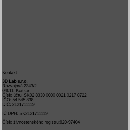
Kontakt
3D Lab s.r.o.
Rozvojová 2343/2
04011 Košice
Číslo účtu: SK02 8330 0000 0021 0217 8722
IČO: 54 545 838
DIČ: 2121711119
IČ DPH: SK2121711119
Číslo živnostenského registru:820-97404