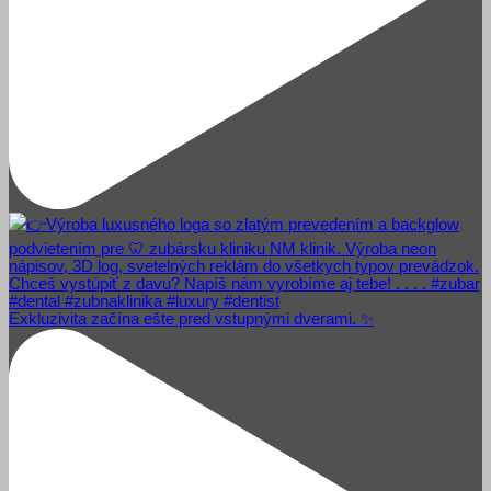
Exkluzivita začína ešte pred vstupnými dverami. ✨