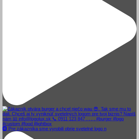
🛞 Pre zákazníka sme vyrobili obrie svetelné logo n