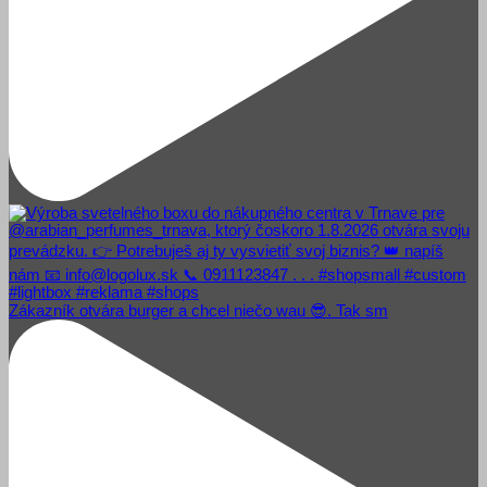
Zákazník otvára burger a chcel niečo wau 😎. Tak sm