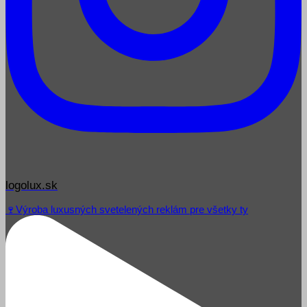
logolux.sk
🍷Výroba luxusných svetelených reklám pre všetky ty