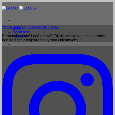
Skip
to
content
Výroba Biznis Lôg z Akrylového Plexiskla
Úvod
Realizácie
Personalizované Logá pre Váš Biznis Vítajte na našej stránke,
Kontakt
kde sa špecializujeme na výrobu unikátnych [...]