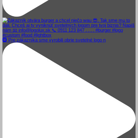
🛞 Pre zákazníka sme vyrobili obrie svetelné logo n