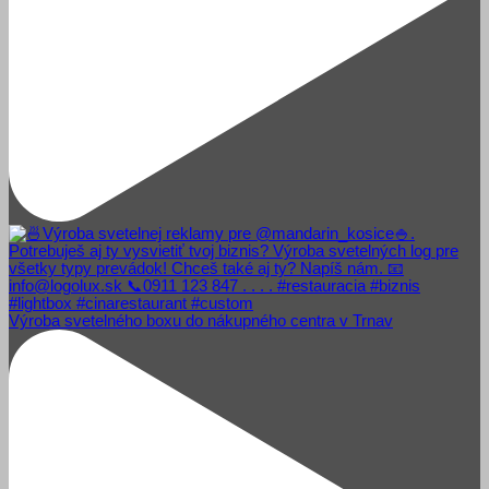
Výroba svetelného boxu do nákupného centra v Trnav