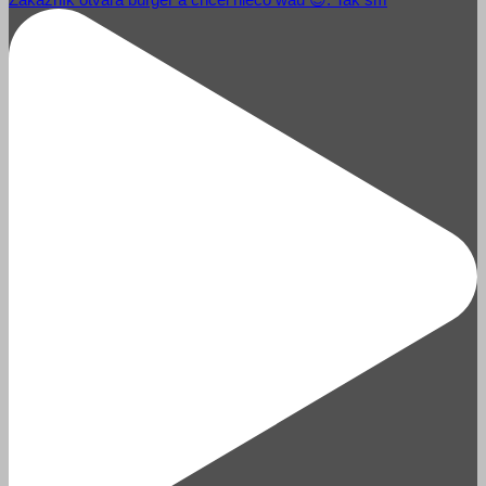
Zákazník otvára burger a chcel niečo wau 😎. Tak sm