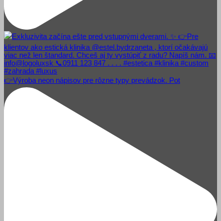
👉Výroba neon nápisov pre rôzne typy prevádzok. Pot