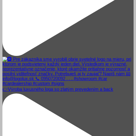
👉Výroba luxusného loga so zlatým prevedením a back