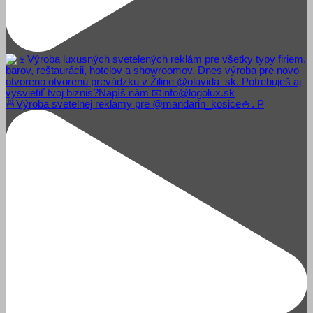
🍜Výroba svetelnej reklamy pre @mandarin_kosice🍚. P