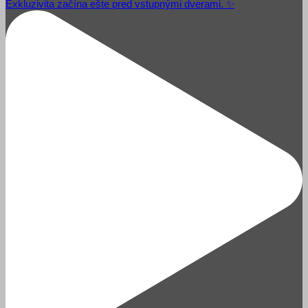
Exkluzivita začína ešte pred vstupnými dverami. ✨