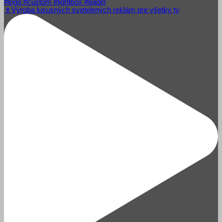
🍷Výroba luxusných svetelených reklám pre všetky ty