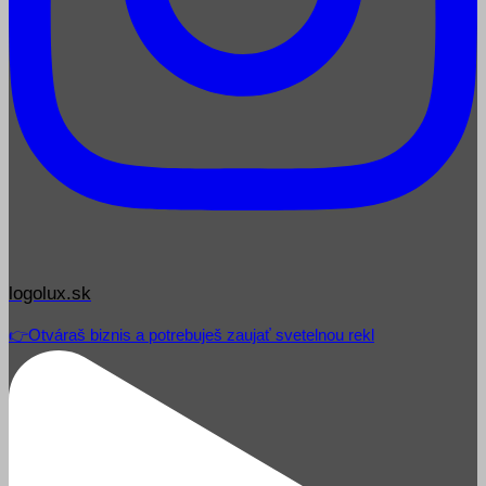
logolux.sk
👉Otváraš biznis a potrebuješ zaujať svetelnou rekl