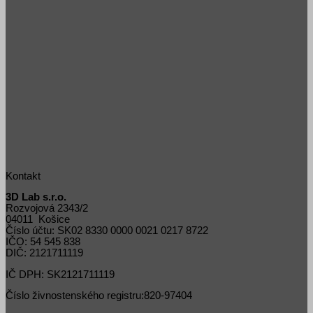
Kontakt
3D Lab s.r.o.
Rozvojová 2343/2
04011 Košice
Číslo účtu: SK02 8330 0000 0021 0217 8722
IČO: 54 545 838
DIČ: 2121711119
IČ DPH: SK2121711119
Číslo živnostenského registru:820-97404