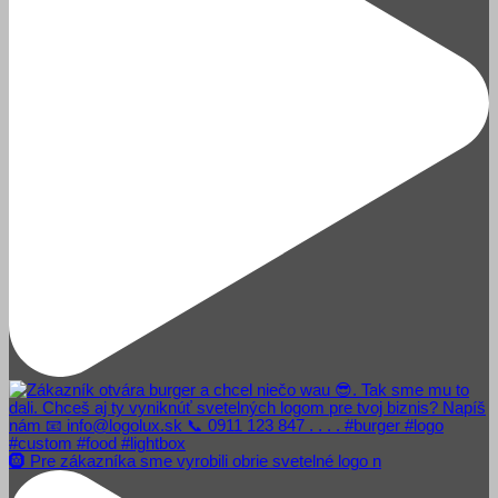
🛞 Pre zákazníka sme vyrobili obrie svetelné logo n