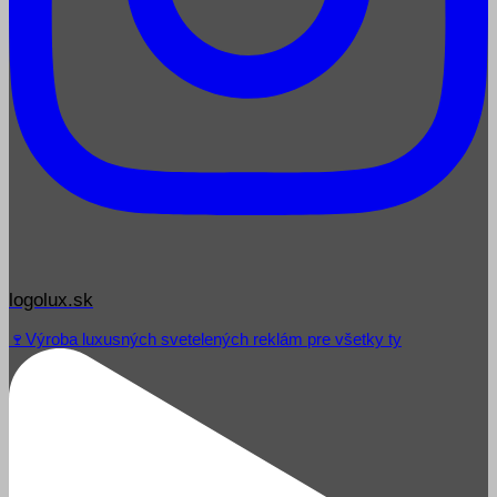
logolux.sk
🍷Výroba luxusných svetelených reklám pre všetky ty