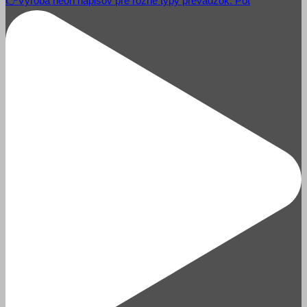
👉Výroba neon nápisov pre rôzne typy prevádzok. Pot