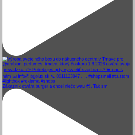
Zákazník otvára burger a chcel niečo wau 😎. Tak sm