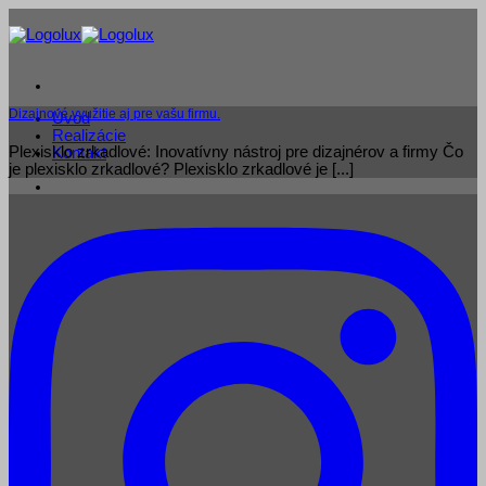
Skip
to
content
Dizajnové využitie aj pre vašu firmu.
Úvod
Realizácie
Plexisklo zrkadlové: Inovatívny nástroj pre dizajnérov a firmy Čo
Kontakt
je plexisklo zrkadlové? Plexisklo zrkadlové je [...]