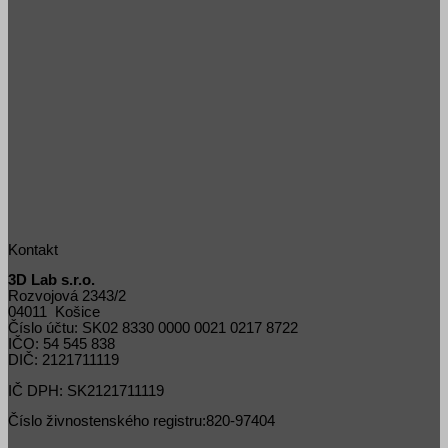
Kontakt
3D Lab s.r.o.
Rozvojová 2343/2
04011 Košice
Číslo účtu: SK02 8330 0000 0021 0217 8722
IČO: 54 545 838
DIČ: 2121711119
IČ DPH: SK2121711119
Číslo živnostenského registru:820-97404