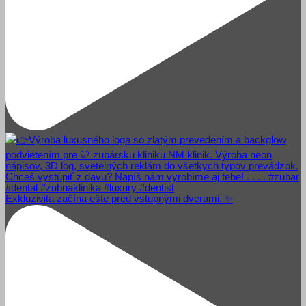
Exkluzivita začína ešte pred vstupnými dverami. ✨