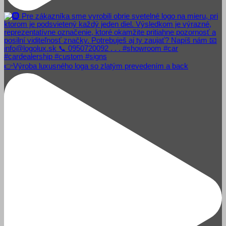
👉Výroba luxusného loga so zlatým prevedením a back