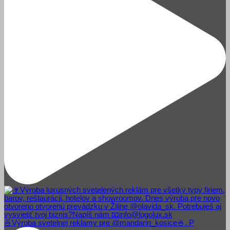
🍜Výroba svetelnej reklamy pre @mandarin_kosice🍚. P