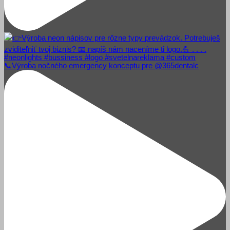
📞Výroba nočného emergency konceptu pre @365dentalc