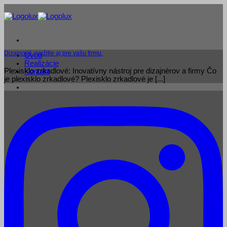
Skip
to
content
Dizajnové využitie aj pre vašu firmu.
Úvod
Realizácie
Plexisklo zrkadlové: Inovatívny nástroj pre dizajnérov a firmy Čo
Kontakt
je plexisklo zrkadlové? Plexisklo zrkadlové je [...]