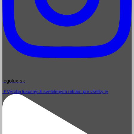
logolux.sk
🍷Výroba luxusných svetelených reklám pre všetky ty