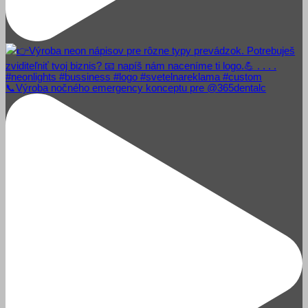
📞Výroba nočného emergency konceptu pre @365dentalc