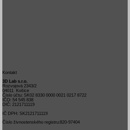
Kontakt
3D Lab s.r.o.
Rozvojová 2343/2
04011 Košice
Číslo účtu: SK02 8330 0000 0021 0217 8722
IČO: 54 545 838
DIČ: 2121711119
IČ DPH: SK2121711119
Číslo živnostenského registru:820-97404