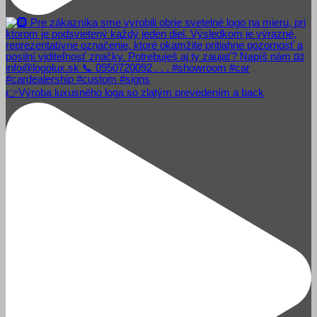
👉Výroba luxusného loga so zlatým prevedením a back