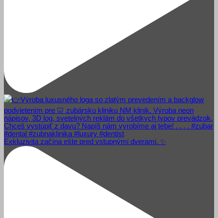
Exkluzivita začína ešte pred vstupnými dverami. ✨