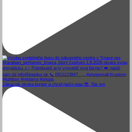
Zákazník otvára burger a chcel niečo wau 😎. Tak sm