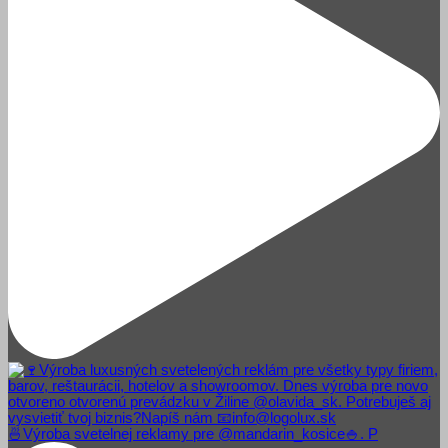
🍜Výroba svetelnej reklamy pre @mandarin_kosice🍚. P