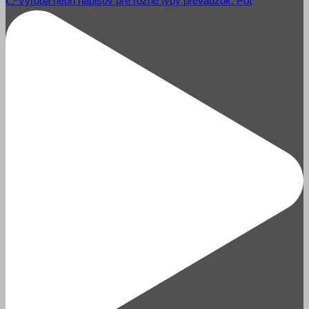
👉Výroba neon nápisov pre rôzne typy prevádzok. Pot