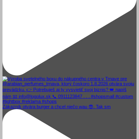
Zákazník otvára burger a chcel niečo wau 😎. Tak sm