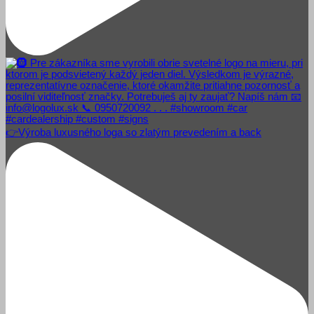
👉Výroba luxusného loga so zlatým prevedením a back