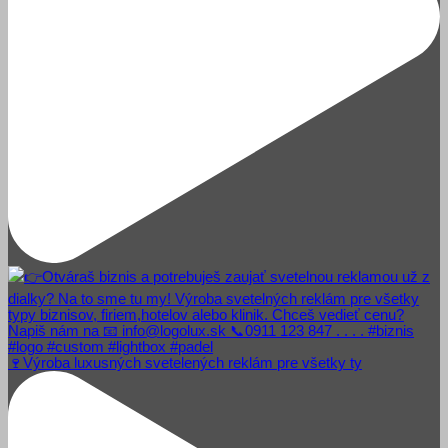
🍷Výroba luxusných svetelených reklám pre všetky ty