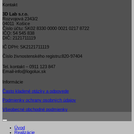
Kontakt
3D Lab s.r.o.
Rozvojová 2343/2
04011 Košice
Číslo účtu: SK02 8330 0000 0021 0217 8722
IČO: 54 545 838
DIČ: 2121711119
IČ DPH: SK2121711119
Číslo živnostenského registru:820-97404
Tel. kontakt – 0911 123 847
Email-info@logolux.sk
Informácie
Často kladené otázky a odpovede
Podmienky ochrany osobných údajov
Všeobecné obchodné podmienky
Úvod
Realizácie