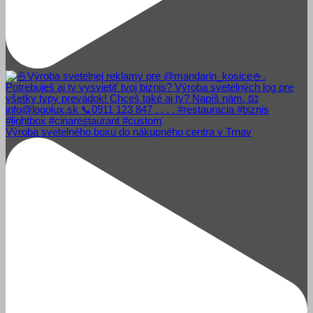
Výroba svetelného boxu do nákupného centra v Trnav