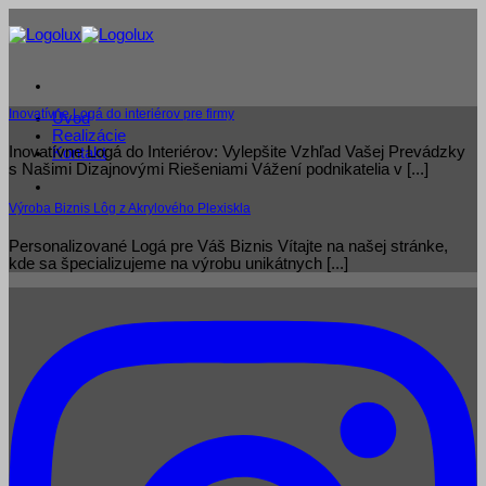
Skip
to
content
Inovatívne Logá do interiérov pre firmy
Úvod
Realizácie
Inovatívne Logá do Interiérov: Vylepšite Vzhľad Vašej Prevádzky
Kontakt
s Našimi Dizajnovými Riešeniami Vážení podnikatelia v [...]
Výroba Biznis Lôg z Akrylového Plexiskla
Personalizované Logá pre Váš Biznis Vítajte na našej stránke,
kde sa špecializujeme na výrobu unikátnych [...]