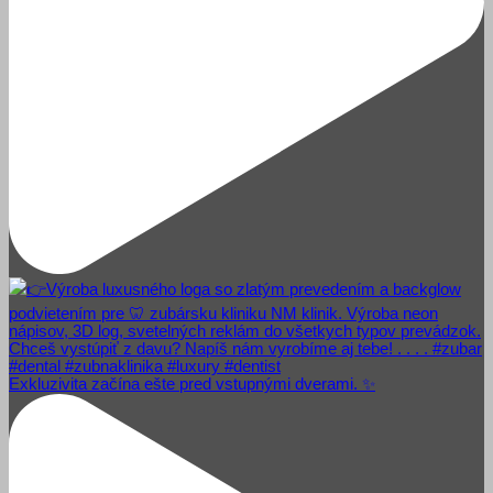
Exkluzivita začína ešte pred vstupnými dverami. ✨