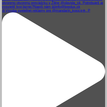
🍜Výroba svetelnej reklamy pre @mandarin_kosice🍚. P