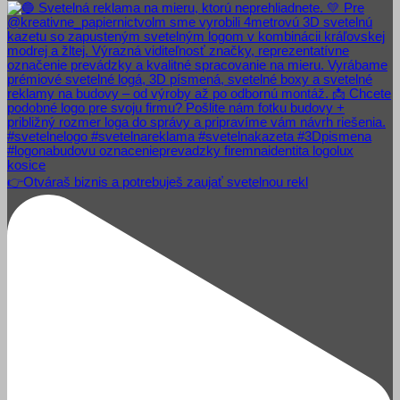
👉Otváraš biznis a potrebuješ zaujať svetelnou rekl