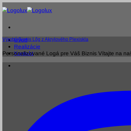
Skip
to
content
Úvod
Výroba Biznis Lôg z Akrylového Plexiskla
Realizácie
Personalizované Logá pre Váš Biznis Vítajte na naš
Kontakt