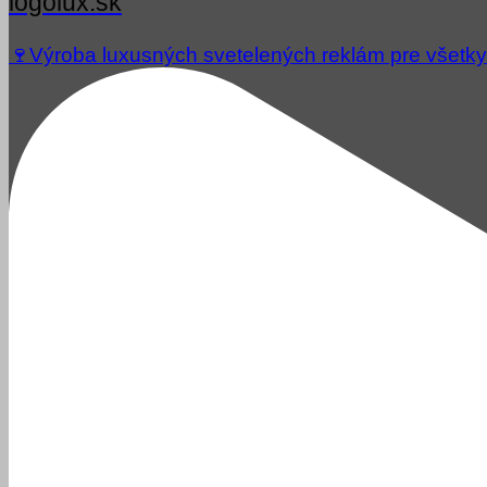
logolux.sk
🍷Výroba luxusných svetelených reklám pre všetky