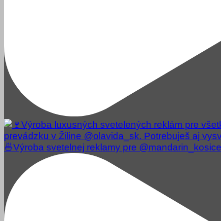
🍜Výroba svetelnej reklamy pre @mandarin_kosice