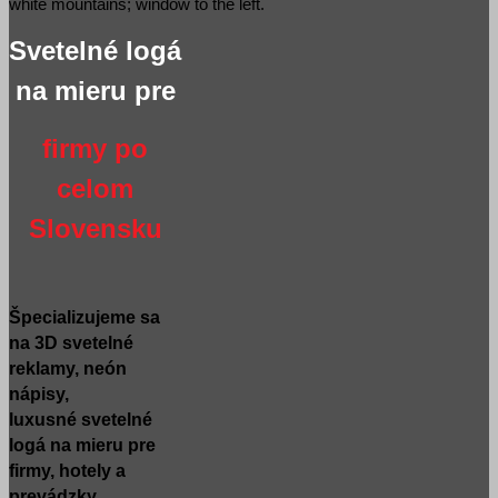
Svetelné logá
na mieru pre
firmy po
celom
Slovensku
Špecializujeme sa
na 3D svetelné
reklamy, neón
nápisy,
luxusné svetelné
logá na mieru pre
firmy, hotely a
prevádzky.